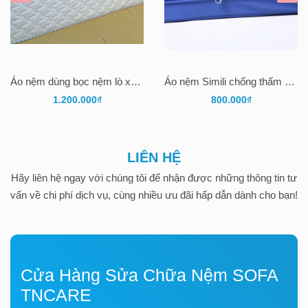
Áo nệm dùng bọc nệm lò xo 2 mặt (Vải gấm xốp chần mút chần viền)
Áo nệm Simili chống thấm nước 002
1.200.000₫
800.000₫
LIÊN HỆ
Hãy liên hệ ngay với chúng tôi để nhận được những thông tin tư
vấn về chi phí dịch vụ, cùng nhiều ưu đãi hấp dẫn dành cho bạn!
Cửa Hàng Sửa Chữa Nệm SOFA
TNCARE