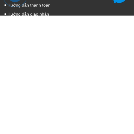
Hướng dẫn thanh toán
Hướng dẫn giao nhận
Điều khoản dịch vụ
HỖ TRỢ KHÁCH HÀNG
Tìm kiếm
Đăng nhập
Đăng ký
Giỏ hàng
KẾT NỐI MẠNG XÃ HỘI
Cuahanggiatnem.com
© Bản quyền thuộc về
Cuahanggiatnem.com
Cung cấp bởi
Sapo