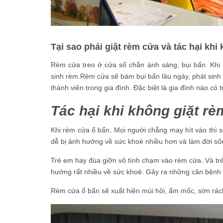
Tại sao phải giặt rèm cửa và tác hại khi
Rèm cửa treo ở cửa số chắn ánh sáng, bụi bẩn. Khi
sinh rèm.Rèm cửa sẽ bám bụi bẩn lâu ngày, phát sinh
thành viên trong gia đình. Đặc biệt là gia đình nào có 
Tác hại khi không giặt rè
Khi rèm cửa ố bẩn, Mọi người chẳng may hít vào thì 
dễ bị ảnh hưởng về sức khoẻ nhiều hơn và làm đời sốn
Trẻ em hay đùa giỡn vô tình chạm vào rèm cửa. Và trẻ
hưởng rất nhiều về sức khoẻ. Gây ra những căn bệnh
Rèm cửa ố bẩn sẽ xuất hiện mùi hôi, ẩm mốc, sờn rá