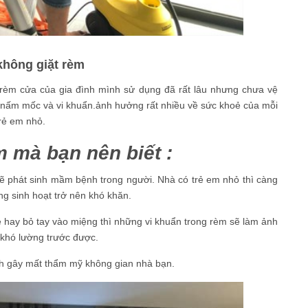
 không giặt rèm
 rèm cửa của gia đình mình sử dụng đã rất lâu nhưng chưa vệ
 nấm mốc và vi khuẩn.ảnh hưởng rất nhiều về sức khoẻ của mỗi
trẻ em nhỏ.
m mà bạn nên biết :
sẽ phát sinh mầm bệnh trong người. Nhà có trẻ em nhỏ thì càng
g sinh hoạt trở nên khó khăn.
 hay bỏ tay vào miệng thì những vi khuẩn trong rèm sẽ làm ảnh
 khó lường trước được.
ch gây mất thẩm mỹ không gian nhà bạn.