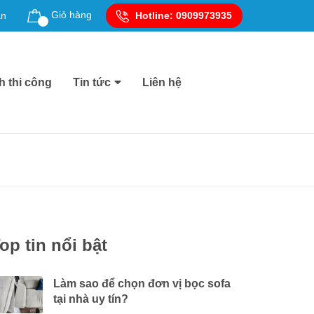
Giỏ hàng
ản
Hotline:
0909973935
h thi công
Tin tức
Liên hệ
op tin nổi bật
Làm sao để chọn đơn vị bọc sofa
tại nhà uy tín?