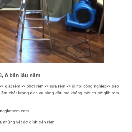
ũ, ố bẩn lâu năm
-> giặt rèm -> phơi rèm -> sửa rèm -> ủi hơi công nghiệp-> treo
hiệm chất lượng dịch vụ hàng đầu mà không một cơ sở giặt rèm
ahanggiatnem.com
a những vết dơ dính trên rèm.