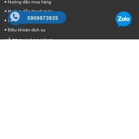
Hướng dẫn mua hàng
Hướng dẫn thanh toán
0909973935
Hướng dẫn giao nhận
Điều khoản dịch vụ
HỖ TRỢ KHÁCH HÀNG
Tìm kiếm
Đăng nhập
Đăng ký
Giỏ hàng
KẾT NỐI MẠNG XÃ HỘI
Cuahanggiatnem.com
© Bản quyền thuộc về
Cuahanggiatnem.com