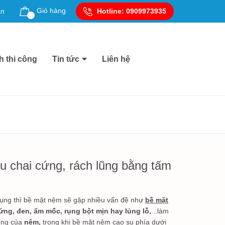
Giỏ hàng
ản
Hotline:
0909973935
h thi công
Tin tức
Liên hệ
u chai cứng, rách lũng bằng tấm
dụng thì bề mặt nệm sẽ gặp nhiều vấn đề như
bề mặt
ứng, đen, ẩm mốc, rụng bột mịn hay lủng lỗ,
...làm
ụng của
nệm,
trong khi bề mặt nệm cao su phía dưới