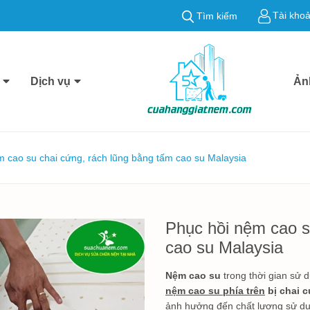
Tài kho
Tìm kiếm
Dịch vụ
Ản
m cao su chai cứng, rách lũng bằng tấm cao su Malaysia
Phục hồi nệm cao s
cao su Malaysia
Nệm cao su
trong thời gian sử 
nệm cao su phía trên
bị chai c
ảnh hưởng đến chất lượng sử d