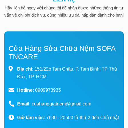
Hãy liên hệ ngay với chúng tôi để nhận được những thông tin tư
vấn về chi phí dịch vụ, cùng nhiều ưu đãi hấp dẫn dành cho bạn!
Cửa Hàng Sửa Chữa Nệm SOFA
TNCARE
Địa chỉ:
151/22b Tam Châu, P. Tam Bình, TP Thủ
Đức, TP. HCM
Hotline:
0909973935
Email:
cuahanggiatnem@gmail.com
Giờ làm việc:
7h30 - 20h00 từ thứ 2 đến Chủ nhật