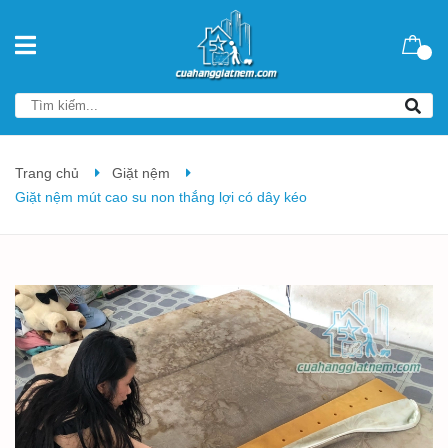
Trang chủ
Giặt nệm
Giặt nệm mút cao su non thắng lợi có dây kéo