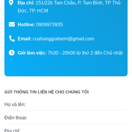
Địa chỉ:
151/22b Tam Châu, P. Tam Bình, TP Thủ
Đức, TP. HCM
Hotline:
0909973935
Email:
cuahanggiatnem@gmail.com
Giờ làm việc:
7h30 - 20h00 từ thứ 2 đến Chủ nhật
GỬI THÔNG TIN LIÊN HỆ CHO CHÚNG TÔI