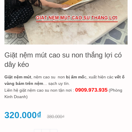
Giặt nệm mút cao su non thắng lợi có
dây kéo
Giặt nệm mút
, nệm cao su non
bị ẩm mố
c, xuất hiện các
vết ố
vàng bám trên nệm
… sạch uy tín.
0909.973.935
Liên hệ giặt nệm cao su non tận nơi :
(Phòng
Kinh Doanh)
320.000₫
380.000₫